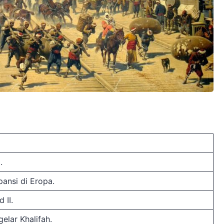
.
ansi di Eropa.
 II.
elar Khalifah.