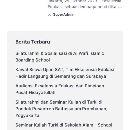
Jakarta, 25 Oktober 2023 – Ekselensia
kesesuaian dan motivasi pelamar.
Edukasi, sebuah lembaga pendidikan
Dengan kata lain “SEBERAPA NIATMU
yang berfokus pada program kuliah di
DALAM MENDAPATKAN BEASISWA […]
by
SuperAdmin
Turki, melepas puluhan mahasiswanya
ke Turki pada tanggal 24 Oktober
2023. Pelepasan mahasiswa ini
dilakukan di Bandara Soekarno-Hatta,
Berita Terbaru
Tangerang, Banten. Dalam acara
pelepasan ini, hadir para perwakilan
Silaturahmi & Sosialisasi di Al Wafi Islamic
dari Ekselensia Edukasi, para orang tua
mahasiswa, dan juga para mahasiswa
Boarding School
yang […]
Kawal Siswa Ujian SAT, Tim Ekselensia Edukasi
Hadir Langsung di Semarang dan Surabaya
Audiensi Ekselensia Edukasi dan Pimpinan
Pusat Hidayatullah
Silaturahmi dan Seminar Kuliah di Turki di
Pondok Pesantren Baitussalam Prambanan,
Yogyakarta
Seminar Kuliah Turki di Sekolah Alam – School