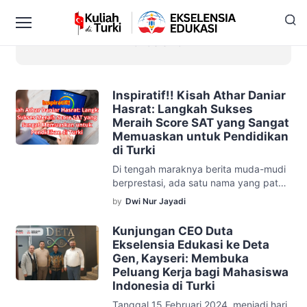
Mahasiswa
Inspiratif!! Kisah Athar Daniar
Hasrat: Langkah Sukses
Meraih Score SAT yang Sangat
Memuaskan untuk Pendidikan
di Turki
Di tengah maraknya berita muda-mudi
berprestasi, ada satu nama yang patut
diulas lebih lanjut, Athar Daniar Hasrat.
by
Dwi Nur Jayadi
Seorang siswa berbakat dari Jakarta ini
telah berhasil meraih nilai SAT sebesar
Kunjungan CEO Duta
1350, sebuah pencapaian yang luar
Ekselensia Edukasi ke Deta
biasa yang membuka pintu-pintu
Gen, Kayseri: Membuka
universitas ternama di Turki. Athar,
Peluang Kerja bagi Mahasiswa
yang memilih jalan pendidikan melalui
Indonesia di Turki
bimbingan di Ekselensia Edukasi,
Tanggal 15 Februari 2024, menjadi hari
berbagi kisahnya yang […]