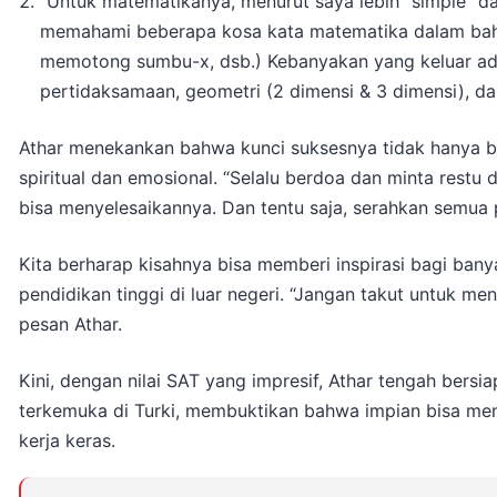
“Untuk matematikanya, menurut saya lebih “simple” dar
memahami beberapa kosa kata matematika dalam bahasa 
memotong sumbu-x, dsb.) Kebanyakan yang keluar adal
pertidaksamaan, geometri (2 dimensi & 3 dimensi), dan
Athar menekankan bahwa kunci suksesnya tidak hanya bera
spiritual dan emosional. “Selalu berdoa dan minta restu 
bisa menyelesaikannya. Dan tentu saja, serahkan semua 
Kita berharap kisahnya bisa memberi inspirasi bagi b
pendidikan tinggi di luar negeri. “Jangan takut untuk m
pesan Athar.
Kini, dengan nilai SAT yang impresif, Athar tengah bersia
terkemuka di Turki, membuktikan bahwa impian bisa men
kerja keras.