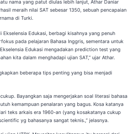
tu nama yang patut diulas lebih lanjut, Athar Daniar
rhasil meraih nilai SAT sebesar 1350, sebuah pencapaian
rnama di Turki.
di Ekselensia Edukasi, berbagi kisahnya yang penuh
terfokus pada pelajaran Bahasa Inggris, sementara untuk
“Ekselensia Edukasi mengadakan prediction test yang
an kita dalam menghadapi ujian SAT,” ujar Athar.
gkapkan beberapa tips penting yang bisa menjadi
cukup. Bayangkan saja mengerjakan soal literasi bahasa
t butuh kemampuan penalaran yang bagus. Kosa katanya
dari teks arkais era 1960-an (yang kosakatanya cukup
ientific yg bahasanya sangat teknis.,” jelasnya.