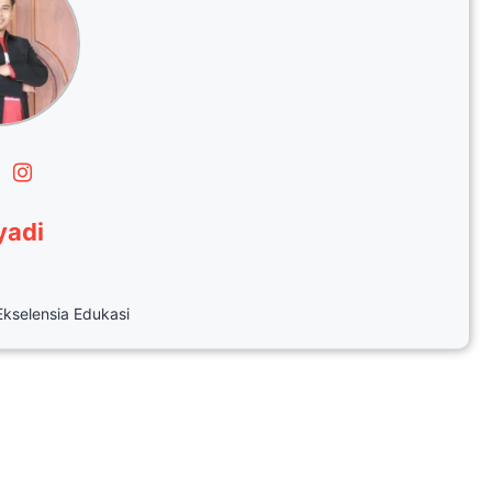
yadi
Ekselensia Edukasi