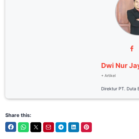
Dwi Nur Ja
+ Artikel
Direktur PT. Duta 
Share this:
Facebook
WhatsApp
Twitter
Email
Telegram
LinkedIn
Pinterest