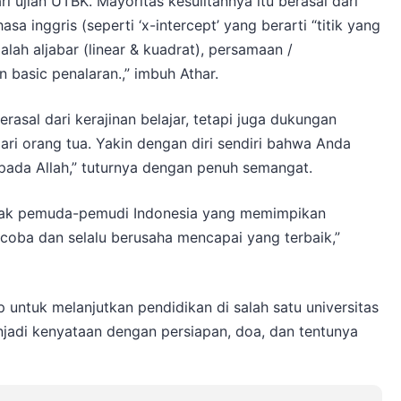
i ujian UTBK. Mayoritas kesulitannya itu berasal dari
inggris (seperti ‘x-intercept’ yang berarti “titik yang
ah aljabar (linear & kuadrat), persamaan /
 basic penalaran.,” imbuh Athar.
sal dari kerajinan belajar, tetapi juga dukungan
dari orang tua. Yakin dengan diri sendiri bahwa Anda
pada Allah,” tuturnya dengan penuh semangat.
anyak pemuda-pemudi Indonesia yang memimpikan
encoba dan selalu berusaha mencapai yang terbaik,”
p untuk melanjutkan pendidikan di salah satu universitas
jadi kenyataan dengan persiapan, doa, dan tentunya