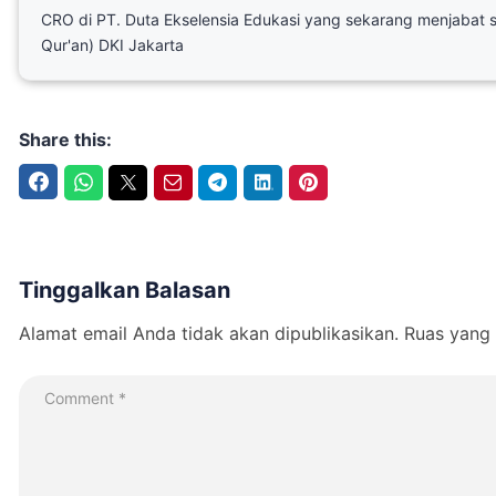
CRO di PT. Duta Ekselensia Edukasi yang sekarang menjabat 
Qur'an) DKI Jakarta
Share this:
Facebook
WhatsApp
Twitter
Email
Telegram
LinkedIn
Pinterest
Tinggalkan Balasan
Alamat email Anda tidak akan dipublikasikan.
Ruas yang 