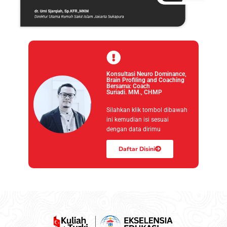
Konsultasi Neuro Dominance,
Brain Profiling and Coaching
Bersama: Coach
Suriadi. MM., CHMP
Silahkan klik tombol dibawah
ini kemudian isi sesuai
dengan data dirimu
Daftar Disini