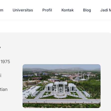
am
Universitas
Profil
Kontak
Blog
Jadi M
y
 1975
i
tian