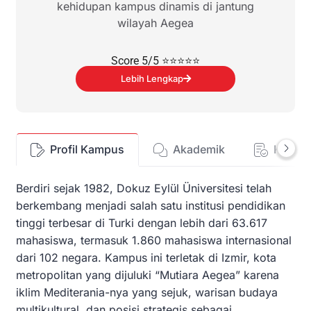
kehidupan kampus dinamis di jantung
wilayah Aegea
Score 5/5 ⭐⭐⭐⭐⭐
Lebih Lengkap
Profil Kampus
Akademik
Kehid
Berdiri sejak 1982, Dokuz Eylül Üniversitesi telah
berkembang menjadi salah satu institusi pendidikan
tinggi terbesar di Turki dengan lebih dari 63.617
mahasiswa, termasuk 1.860 mahasiswa internasional
dari 102 negara. Kampus ini terletak di Izmir, kota
metropolitan yang dijuluki “Mutiara Aegea” karena
iklim Mediterania-nya yang sejuk, warisan budaya
multikultural, dan posisi strategis sebagai